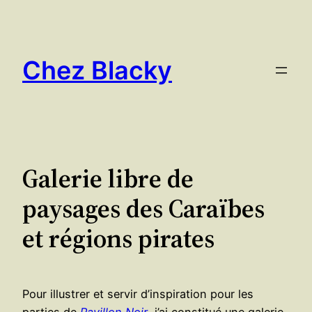
Aller
au
contenu
Chez Blacky
Galerie libre de
paysages des Caraïbes
et régions pirates
Pour illustrer et servir d’inspiration pour les
parties de
Pavillon Noir
, j’ai constitué une galerie