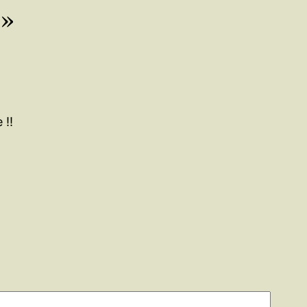
 »
 !!